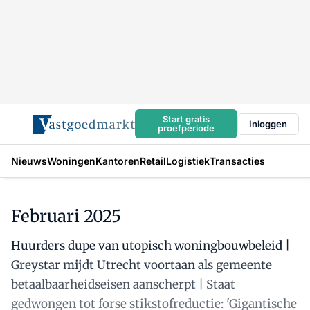
Start gratis
Inloggen
proefperiode
Nieuws
Woningen
Kantoren
Retail
Logistiek
Transacties
Februari 2025
Huurders dupe van utopisch woningbouwbeleid |
Greystar mijdt Utrecht voortaan als gemeente
betaalbaarheidseisen aanscherpt | Staat
gedwongen tot forse stikstofreductie: 'Gigantische