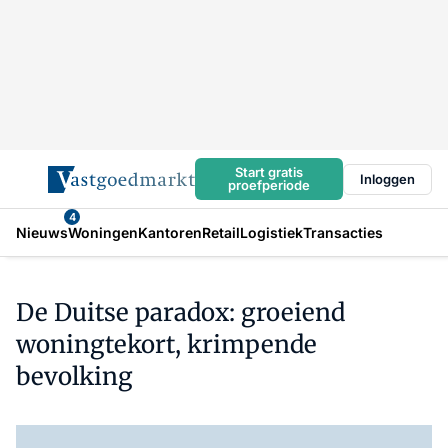
Start gratis
Inloggen
proefperiode
4
Nieuws
Woningen
Kantoren
Retail
Logistiek
Transacties
De Duitse paradox: groeiend
woningtekort, krimpende
bevolking