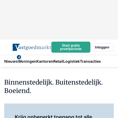
Start gratis
Inloggen
proefperiode
4
Nieuws
Woningen
Kantoren
Retail
Logistiek
Transacties
Binnenstedelijk. Buitenstedelijk.
Boeiend.
Log in
om dit artikel te lezen.
Krijg onbeperkt toegang tot alle