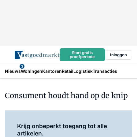
Start gratis
Inloggen
proefperiode
3
Nieuws
Woningen
Kantoren
Retail
Logistiek
Transacties
Consument houdt hand op de knip
Log in
om dit artikel te lezen.
Krijg onbeperkt toegang tot alle
artikelen.