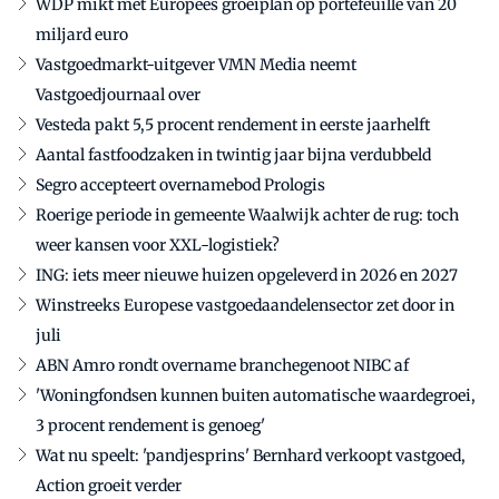
WDP mikt met Europees groeiplan op portefeuille van 20
miljard euro
Vastgoedmarkt-uitgever VMN Media neemt
Vastgoedjournaal over
Vesteda pakt 5,5 procent rendement in eerste jaarhelft
Aantal fastfoodzaken in twintig jaar bijna verdubbeld
Segro accepteert overnamebod Prologis
Roerige periode in gemeente Waalwijk achter de rug: toch
weer kansen voor XXL-logistiek?
ING: iets meer nieuwe huizen opgeleverd in 2026 en 2027
Winstreeks Europese vastgoedaandelensector zet door in
juli
ABN Amro rondt overname branchegenoot NIBC af
'Woningfondsen kunnen buiten automatische waardegroei,
3 procent rendement is genoeg'
Wat nu speelt: 'pandjesprins' Bernhard verkoopt vastgoed,
Action groeit verder