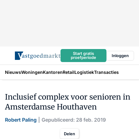
Start gratis
Inloggen
proefperiode
Nieuws
Woningen
Kantoren
Retail
Logistiek
Transacties
Inclusief complex voor senioren in
Amsterdamse Houthaven
Robert Paling
Gepubliceerd: 28 feb. 2019
Delen