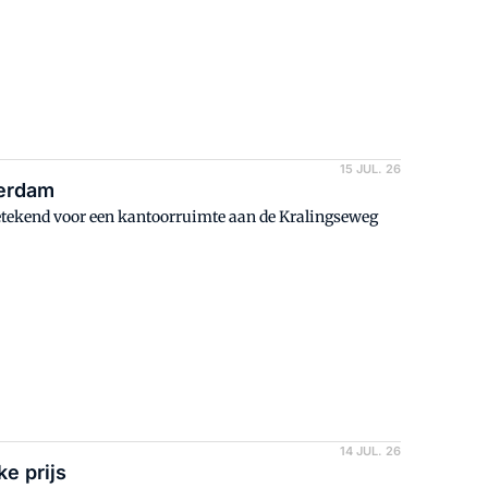
15 JUL. 26
terdam
etekend voor een kantoorruimte aan de Kralingseweg
14 JUL. 26
ke prijs