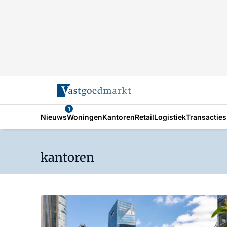
1
Nieuws
Woningen
Kantoren
Retail
Logistiek
Transacties
kantoren