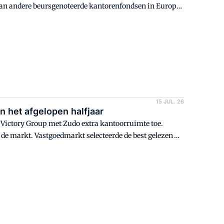
n van andere beursgenoteerde kantorenfondsen in Europa
15 JUL. 26
n het afgelopen halfjaar
t Victory Group met Zudo extra kantoorruimte toe.
e markt. Vastgoedmarkt selecteerde de best gelezen
lezen op het strand, thuis of onderweg.