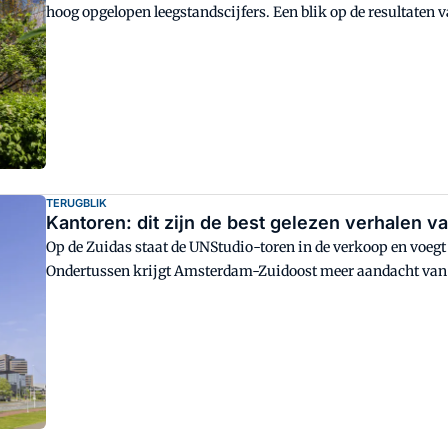
hoog opgelopen leegstandscijfers. Een blik op de resultate
biedt een nieuw perspectief.
TERUGBLIK
Kantoren: dit zijn de best gelezen verhalen va
Op de Zuidas staat de UNStudio-toren in de verkoop en voeg
Ondertussen krijgt Amsterdam-Zuidoost meer aandacht van d
artikelen van het afgelopen halfjaar. Om deze zomer terug te 