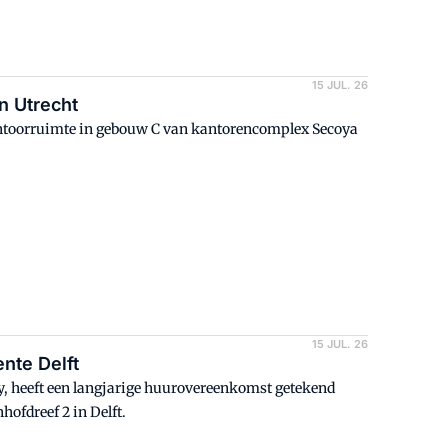
15 JUL. 26
n Utrecht
antoorruimte in gebouw C van kantorencomplex Secoya
15 JUL. 26
nte Delft
y, heeft een langjarige huurovereenkomst getekend
ofdreef 2 in Delft.