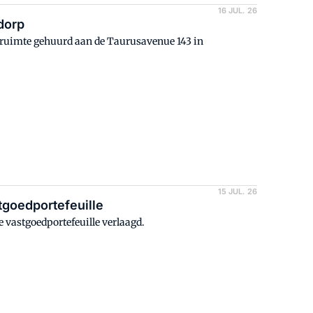
16 JUL. 26
dorp
ruimte gehuurd aan de Taurusavenue 143 in
15 JUL. 26
tgoedportefeuille
 vastgoedportefeuille verlaagd.