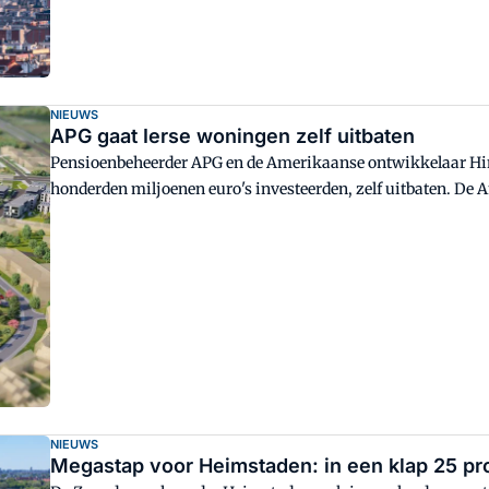
NIEUWS
APG gaat Ierse woningen zelf uitbaten
Pensioenbeheerder APG en de Amerikaanse ontwikkelaar Hine
honderden miljoenen euro's investeerden, zelf uitbaten. De
partijen hiervoor een gezamenlijk platform in de maak heb
NIEUWS
Megastap voor Heimstaden: in een klap 25 p