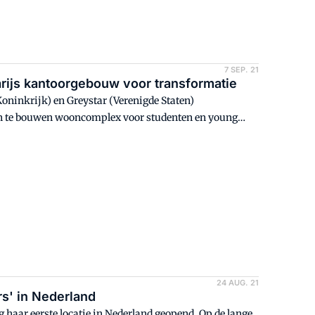
7 SEP. 21
rijs kantoorgebouw voor transformatie
ninkrijk) en Greystar (Verenigde Staten)
en te bouwen wooncomplex voor studenten en young
24 AUG. 21
rs' in Nederland
 haar eerste locatie in Nederland geopend. Op de lange