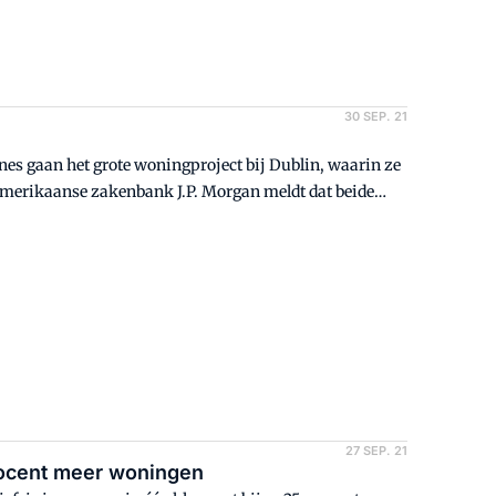
30 SEP. 21
s gaan het grote woningproject bij Dublin, waarin ze
 Amerikaanse zakenbank J.P. Morgan meldt dat beide
ben.
27 SEP. 21
rocent meer woningen