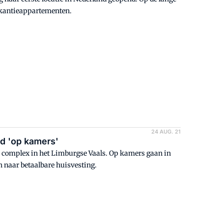
vakantieappartementen.
24 AUG. 21
nd 'op kamers'
w complex in het Limburgse Vaals. Op kamers gaan in
jn naar betaalbare huisvesting.