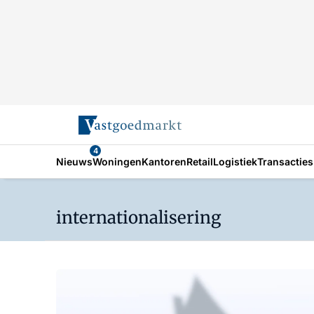
4
Nieuws
Woningen
Kantoren
Retail
Logistiek
Transacties
internationalisering