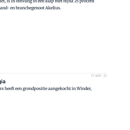
ef, is in omvang in één klap met bijna 25 procent
 land- en branchegenoot Akelius.
17 SEP. 21
gia
s heeft een grondpositie aangekocht in Winder,