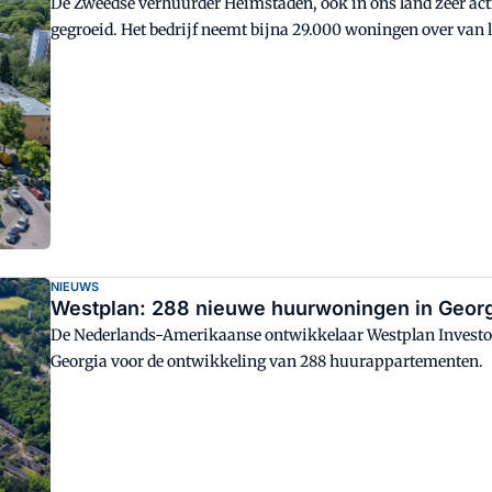
De Zweedse verhuurder Heimstaden, ook in ons land zeer acti
gegroeid. Het bedrijf neemt bijna 29.000 woningen over van
NIEUWS
Westplan: 288 nieuwe huurwoningen in Geor
De Nederlands-Amerikaanse ontwikkelaar Westplan Investor
Georgia voor de ontwikkeling van 288 huurappartementen.