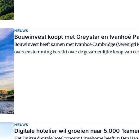
NIEUWS
Bouwinvest koopt met Greystar en Ivanhoé Pa
Bouwinvest heeft samen met Ivanhoé Cambridge (Verenigd Ko
overeenstemming bereikt over de gezamenlijke koop van e
professionals in Parijs.
NIEUWS
Digitale hotelier wil groeien naar 5.000 'kame
Het Duitse digitale hotelconcept Limehome heeft in Den Haag