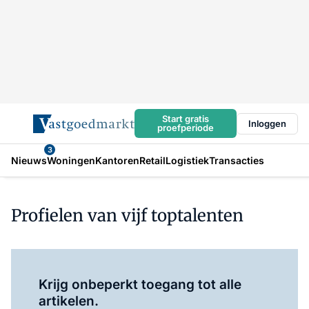
Start gratis
Inloggen
proefperiode
3
Nieuws
Woningen
Kantoren
Retail
Logistiek
Transacties
Profielen van vijf toptalenten
Log in
om dit artikel te lezen.
Krijg onbeperkt toegang tot alle
artikelen.