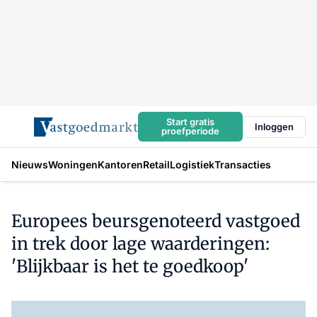
Start gratis
Inloggen
proefperiode
Nieuws
Woningen
Kantoren
Retail
Logistiek
Transacties
Europees beursgenoteerd vastgoed
in trek door lage waarderingen:
'Blijkbaar is het te goedkoop'