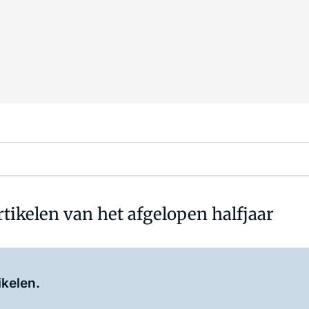
artikelen van het afgelopen halfjaar
Log in
om dit artikel te lezen.
ikelen.