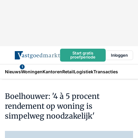
Start gratis
Inloggen
proefperiode
1
Nieuws
Woningen
Kantoren
Retail
Logistiek
Transacties
Boelhouwer: '4 à 5 procent
rendement op woning is
simpelweg noodzakelijk'