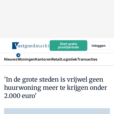
Start gratis
Inloggen
proefperiode
4
Nieuws
Woningen
Kantoren
Retail
Logistiek
Transacties
'In de grote steden is vrijwel geen
huurwoning meer te krijgen onder
2.000 euro'