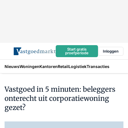
Start gratis
Inloggen
proefperiode
Nieuws
Woningen
Kantoren
Retail
Logistiek
Transacties
Vastgoed in 5 minuten: beleggers
onterecht uit corporatiewoning
gezet?