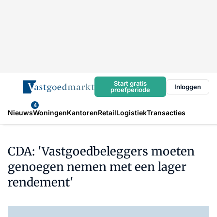
Start gratis
Inloggen
proefperiode
4
Nieuws
Woningen
Kantoren
Retail
Logistiek
Transacties
CDA: 'Vastgoedbeleggers moeten
genoegen nemen met een lager
rendement'