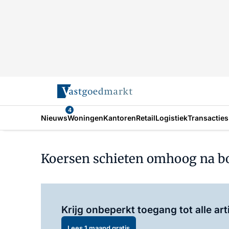
4
Nieuws
Woningen
Kantoren
Retail
Logistiek
Transacties
Koersen schieten omhoog na bo
Krijg onbeperkt toegang tot alle art
Lees 1 maand gratis