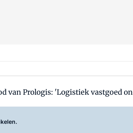
d van Prologis: 'Logistiek vastgoed o
Log in
om dit artikel te lezen.
ikelen.