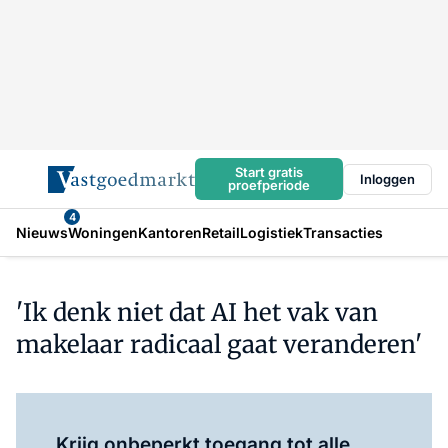
Start gratis
Inloggen
proefperiode
4
Nieuws
Woningen
Kantoren
Retail
Logistiek
Transacties
'Ik denk niet dat AI het vak van
makelaar radicaal gaat veranderen'
Log in
om dit artikel te lezen.
Krijg onbeperkt toegang tot alle