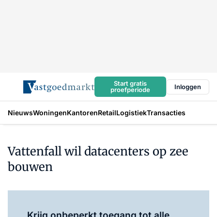
Start gratis
Inloggen
proefperiode
Nieuws
Woningen
Kantoren
Retail
Logistiek
Transacties
Vattenfall wil datacenters op zee
bouwen
Log in
om dit artikel te lezen.
Krijg onbeperkt toegang tot alle