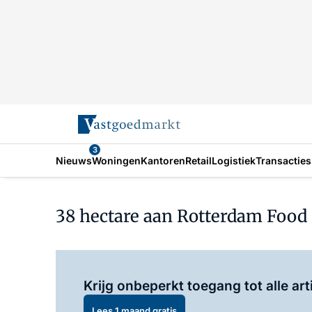
3
Nieuws
Woningen
Kantoren
Retail
Logistiek
Transacties
38 hectare aan Rotterdam Food
Krijg onbeperkt toegang tot alle art
Lees 1 maand gratis