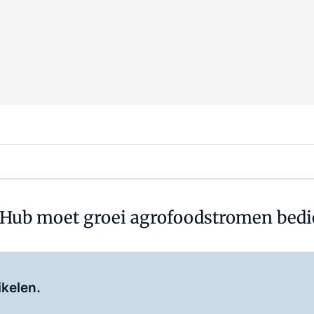
 Hub moet groei agrofoodstromen bed
Log in
om dit artikel te lezen.
ikelen.