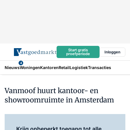
Start gratis
Inloggen
proefperiode
4
Nieuws
Woningen
Kantoren
Retail
Logistiek
Transacties
Vanmoof huurt kantoor- en
showroomruimte in Amsterdam
Log in
om dit artikel te lezen.
Krijg onbeperkt toegang tot alle