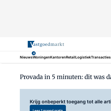
4
Nieuws
Woningen
Kantoren
Retail
Logistiek
Transacties
Provada in 5 minuten: dit was 
Krijg onbeperkt toegang tot alle art
Lees 1 maand gratis