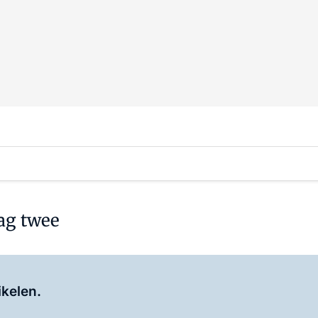
dag twee
Log in
om dit artikel te lezen.
ikelen.