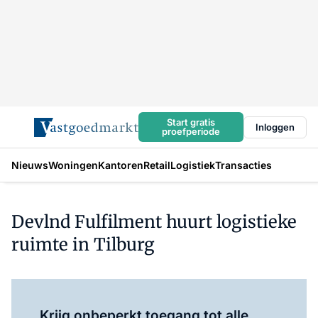
Start gratis
Inloggen
proefperiode
Nieuws
Woningen
Kantoren
Retail
Logistiek
Transacties
Devlnd Fulfilment huurt logistieke
ruimte in Tilburg
Log in
om dit artikel te lezen.
Krijg onbeperkt toegang tot alle