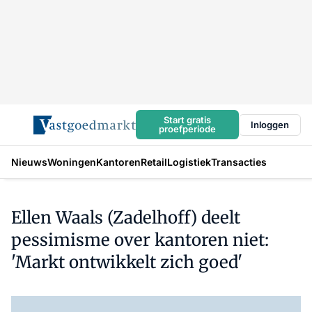
Start gratis
Inloggen
proefperiode
Nieuws
Woningen
Kantoren
Retail
Logistiek
Transacties
Ellen Waals (Zadelhoff) deelt
pessimisme over kantoren niet:
'Markt ontwikkelt zich goed'