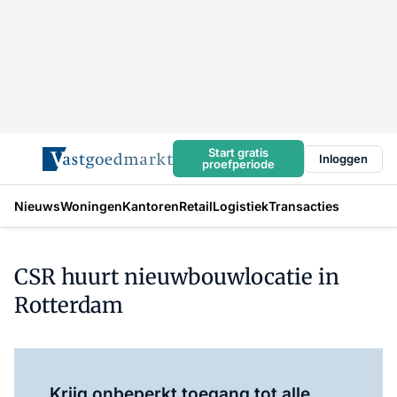
Start gratis
Inloggen
proefperiode
Nieuws
Woningen
Kantoren
Retail
Logistiek
Transacties
CSR huurt nieuwbouwlocatie in
Rotterdam
Log in
om dit artikel te lezen.
Krijg onbeperkt toegang tot alle