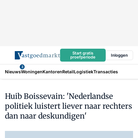
Start gratis
Inloggen
proefperiode
3
Nieuws
Woningen
Kantoren
Retail
Logistiek
Transacties
Huib Boissevain: 'Nederlandse
politiek luistert liever naar rechters
dan naar deskundigen'