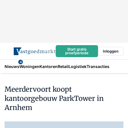
Start gratis
Inloggen
proefperiode
4
Nieuws
Woningen
Kantoren
Retail
Logistiek
Transacties
Meerdervoort koopt
kantoorgebouw ParkTower in
Arnhem