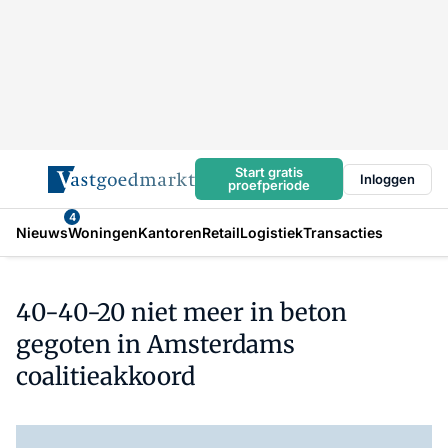
Start gratis
Inloggen
proefperiode
4
Nieuws
Woningen
Kantoren
Retail
Logistiek
Transacties
40-40-20 niet meer in beton
gegoten in Amsterdams
coalitieakkoord