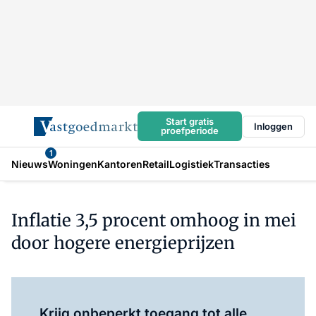
Start gratis
Inloggen
proefperiode
1
Nieuws
Woningen
Kantoren
Retail
Logistiek
Transacties
Inflatie 3,5 procent omhoog in mei
door hogere energieprijzen
Log in
om dit artikel te lezen.
Krijg onbeperkt toegang tot alle