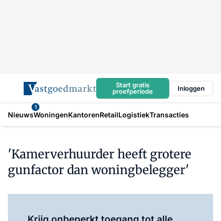
Start gratis
Inloggen
proefperiode
1
Nieuws
Woningen
Kantoren
Retail
Logistiek
Transacties
'Kamerverhuurder heeft grotere
gunfactor dan woningbelegger'
Log in
om dit artikel te lezen.
Krijg onbeperkt toegang tot alle