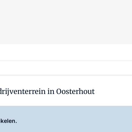
rijventerrein in Oosterhout
Log in
om dit artikel te lezen.
ikelen.