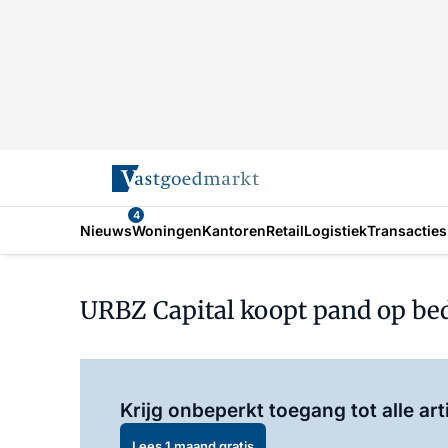
4
Nieuws
Woningen
Kantoren
Retail
Logistiek
Transacties
URBZ Capital koopt pand op bed
Krijg onbeperkt toegang tot alle art
Lees 1 maand gratis