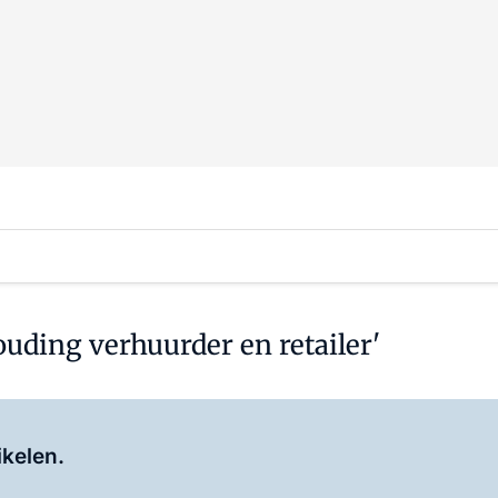
uding verhuurder en retailer'
Log in
om dit artikel te lezen.
ikelen.