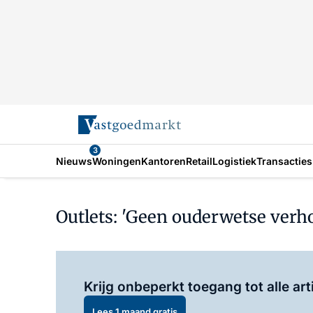
3
Nieuws
Woningen
Kantoren
Retail
Logistiek
Transacties
Outlets: 'Geen ouderwetse verho
Krijg onbeperkt toegang tot alle art
Lees 1 maand gratis