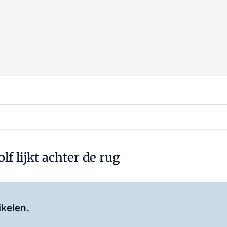
f lijkt achter de rug
Log in
om dit artikel te lezen.
ikelen.