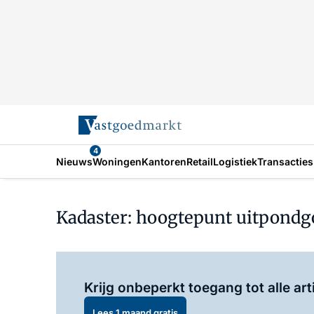
4
Nieuws
Woningen
Kantoren
Retail
Logistiek
Transacties
Kadaster: hoogtepunt uitpondgol
Krijg onbeperkt toegang tot alle art
Lees 1 maand gratis