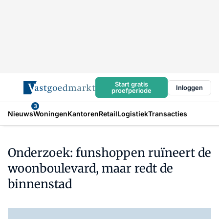
Start gratis
Inloggen
proefperiode
3
Nieuws
Woningen
Kantoren
Retail
Logistiek
Transacties
Onderzoek: funshoppen ruïneert de
woonboulevard, maar redt de
binnenstad