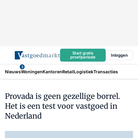
Start gratis
Inloggen
proefperiode
3
Nieuws
Woningen
Kantoren
Retail
Logistiek
Transacties
Provada is geen gezellige borrel.
Het is een test voor vastgoed in
Nederland