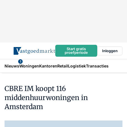
Start gratis
Inloggen
proefperiode
1
Nieuws
Woningen
Kantoren
Retail
Logistiek
Transacties
CBRE IM koopt 116
middenhuurwoningen in
Amsterdam