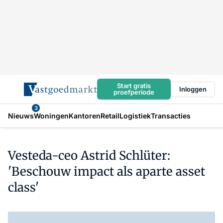
Start gratis
Inloggen
proefperiode
3
Nieuws
Woningen
Kantoren
Retail
Logistiek
Transacties
Vesteda-ceo Astrid Schlüter:
'Beschouw impact als aparte asset
class'