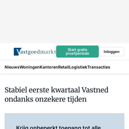
Start gratis
Inloggen
proefperiode
Nieuws
Woningen
Kantoren
Retail
Logistiek
Transacties
Stabiel eerste kwartaal Vastned
ondanks onzekere tijden
Log in
om dit artikel te lezen.
Krijg onbeperkt toegang tot alle