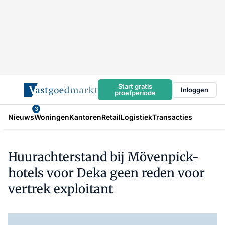
Start gratis
Inloggen
proefperiode
3
Nieuws
Woningen
Kantoren
Retail
Logistiek
Transacties
Huurachterstand bij Mövenpick-
hotels voor Deka geen reden voor
vertrek exploitant