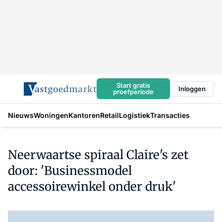
Start gratis
Inloggen
proefperiode
Nieuws
Woningen
Kantoren
Retail
Logistiek
Transacties
Neerwaartse spiraal Claire's zet
door: 'Businessmodel
accessoirewinkel onder druk'