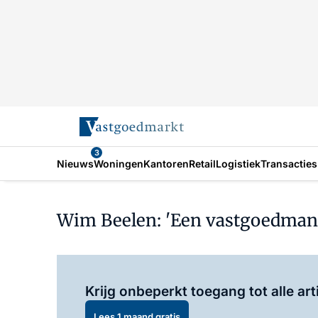
3
Nieuws
Woningen
Kantoren
Retail
Logistiek
Transacties
Wim Beelen: 'Een vastgoedman do
Krijg onbeperkt toegang tot alle art
Lees 1 maand gratis