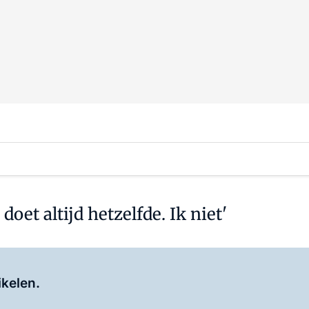
et altijd hetzelfde. Ik niet'
Log in
om dit artikel te lezen.
ikelen.