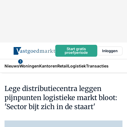
Start gratis
Inloggen
proefperiode
1
Nieuws
Woningen
Kantoren
Retail
Logistiek
Transacties
Lege distributiecentra leggen
pijnpunten logistieke markt bloot:
'Sector bijt zich in de staart'