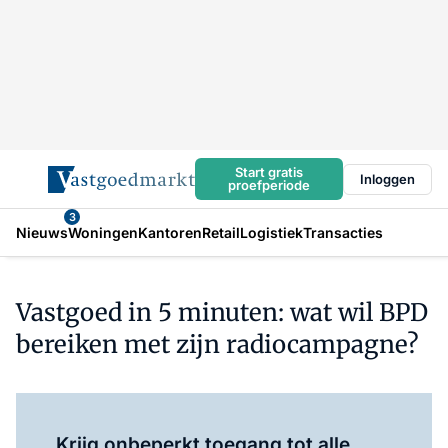
Start gratis
Inloggen
proefperiode
3
Nieuws
Woningen
Kantoren
Retail
Logistiek
Transacties
Vastgoed in 5 minuten: wat wil BPD
bereiken met zijn radiocampagne?
Log in
om dit artikel te lezen.
Krijg onbeperkt toegang tot alle