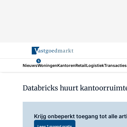
5
Nieuws
Woningen
Kantoren
Retail
Logistiek
Transacties
Databricks huurt kantoorruimt
Krijg onbeperkt toegang tot alle art
Lees 1 maand gratis