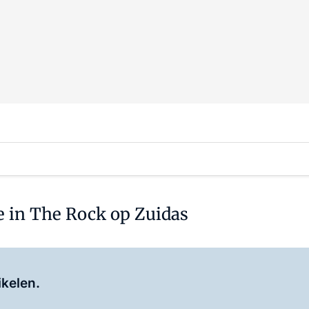
e in The Rock op Zuidas
Log in
om dit artikel te lezen.
ikelen.