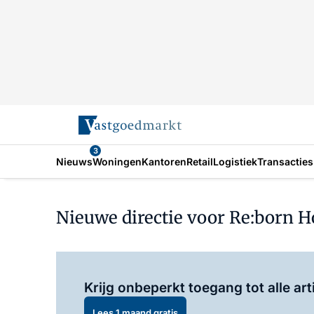
3
Nieuws
Woningen
Kantoren
Retail
Logistiek
Transacties
Nieuwe directie voor Re:born Ho
Krijg onbeperkt toegang tot alle art
Lees 1 maand gratis