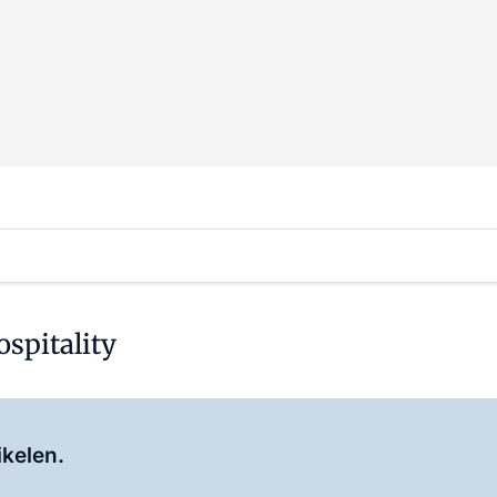
spitality
Log in
om dit artikel te lezen.
ikelen.