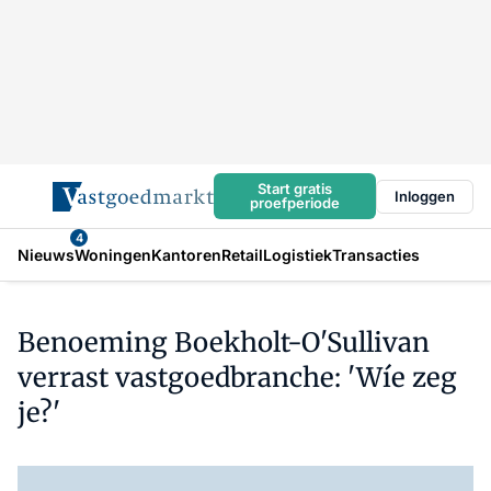
Start gratis
Inloggen
proefperiode
4
Nieuws
Woningen
Kantoren
Retail
Logistiek
Transacties
Benoeming Boekholt-O'Sullivan
verrast vastgoedbranche: 'Wíe zeg
je?'