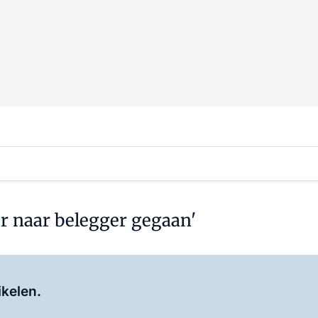
er naar belegger gegaan'
Log in
om dit artikel te lezen.
ikelen.