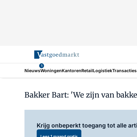
1
Nieuws
Woningen
Kantoren
Retail
Logistiek
Transacties
Bakker Bart: 'We zijn van bakk
Krijg onbeperkt toegang tot alle art
Lees 1 maand gratis