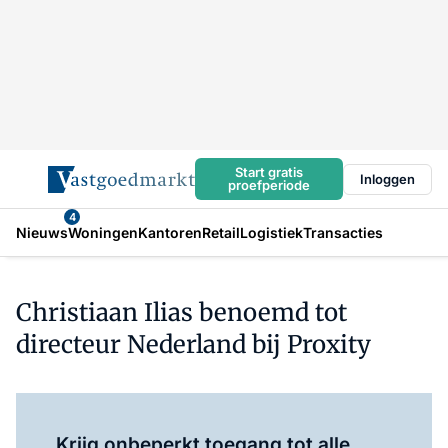
Start gratis
Inloggen
proefperiode
4
Nieuws
Woningen
Kantoren
Retail
Logistiek
Transacties
Christiaan Ilias benoemd tot
directeur Nederland bij Proxity
Log in
om dit artikel te lezen.
Krijg onbeperkt toegang tot alle