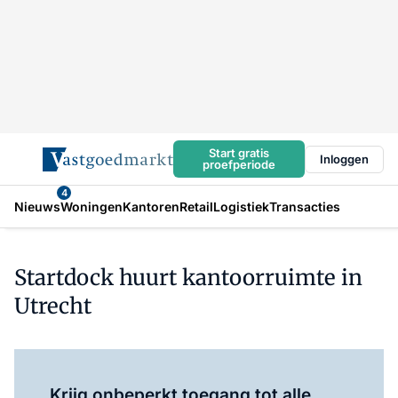
Start gratis
Inloggen
proefperiode
4
Nieuws
Woningen
Kantoren
Retail
Logistiek
Transacties
Startdock huurt kantoorruimte in
Utrecht
Log in
om dit artikel te lezen.
Krijg onbeperkt toegang tot alle