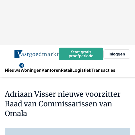
Start gratis
Inloggen
proefperiode
4
Nieuws
Woningen
Kantoren
Retail
Logistiek
Transacties
Adriaan Visser nieuwe voorzitter
Raad van Commissarissen van
Omala