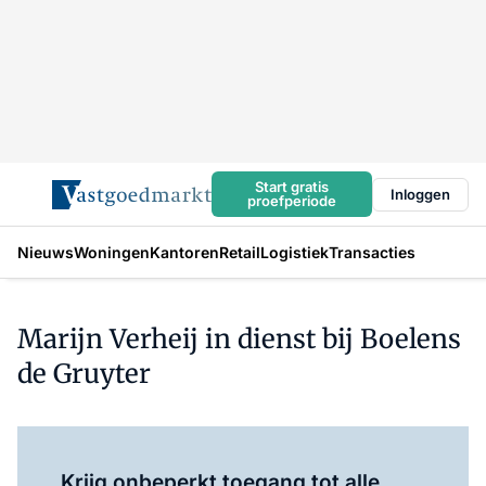
Start gratis
Inloggen
proefperiode
Nieuws
Woningen
Kantoren
Retail
Logistiek
Transacties
Marijn Verheij in dienst bij Boelens
de Gruyter
Log in
om dit artikel te lezen.
Krijg onbeperkt toegang tot alle