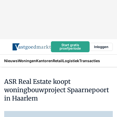
Start gratis
Inloggen
proefperiode
Nieuws
Woningen
Kantoren
Retail
Logistiek
Transacties
ASR Real Estate koopt
woningbouwproject Spaarnepoort
in Haarlem